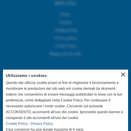
INFO UTILI
Home
Contatti
Safeguarding
Privacy policy
Cookie Policy
Mappa del sito web
close
Utilizziamo i cookies
SEGUICI SUI CANALI SOCIAL
Questo sito utilizza cookie propri al fine di migliorare il funzionamento e
monitorare le prestazioni del sito web e/o cookie derivati da strumenti
esterni che consentono di inviare messaggi pubblicitari in linea con le tue
@asdpallavolocastelfranco
preferenze, come dettagliato nella Cookie Policy. Per continuare è
necessario autorizzare i nostri cookie. Cliccando sul pulsante
@asdpallavolocastelfranco
ACCONSENTO, acconsenti all'uso dei cookie. Ignorando questo banner e
navigando il sito acconsenti all'uso dei cookie.
Cookie Policy
-
Privacy Policy
Community Asd Pallavolo Castelfranco
Il tuo consenso ha una durata massima di 6 mesi.